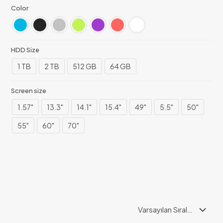
Color
HDD Size
1 TB
2 TB
512 GB
64 GB
Screen size
1.57"
13.3"
14.1"
15.4"
49"
5.5"
50"
55"
60"
70"