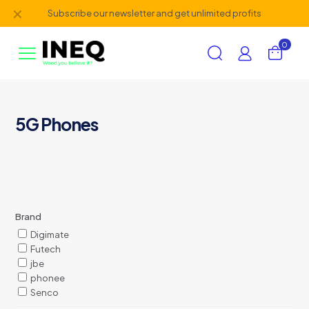
✕
Subscribe our newsletter and get unlimited profits
0
5G Phones
Brand
Digimate
Futech
jbe
phonee
Senco