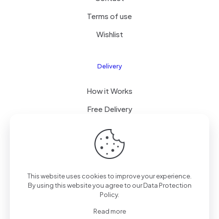
Terms of use
Wishlist
Delivery
How it Works
Free Delivery
FAQ
This website uses cookies to improve your experience.
© 2022 Betheme by
Muffin group
| All Rights Reserved |
By using this website you agree to our
Data Protection
Powered by
WordPress
Policy
.
Read more