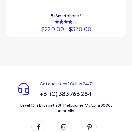
BeSmartphone2
Fiyat
$
220.00
5
–
$
320.00
üzerinden
aralığı:
4.00
Bu
$220.00
oy aldı
ürünün
-
birden
$320.00
fazla
varyasyonu
var.
Seçenekler
ürün
sayfasından
Got questions? Call us 24/7!
seçilebilir
+61 (0) 383 766 284
Level 13, 2 Elizabeth St, Melbourne, Victoria 3000,
Australia