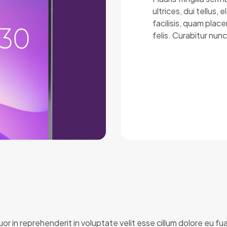
ultrices, dui tellus
facilisis, quam plac
felis. Curabitur nun
or in reprehenderit in voluptate velit esse cillum dolore eu f