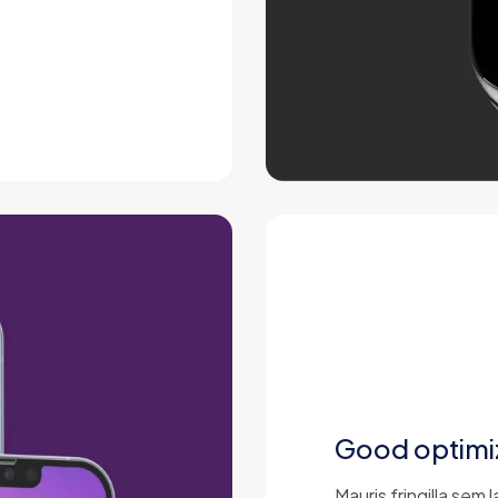
Good optimi
Mauris fringilla sem