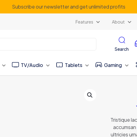
Be
our regular customer to get personalized gifts
Features
About
Search
TV/Audio
Tablets
Gaming
Tristique lac
accumsan 
ultricies u