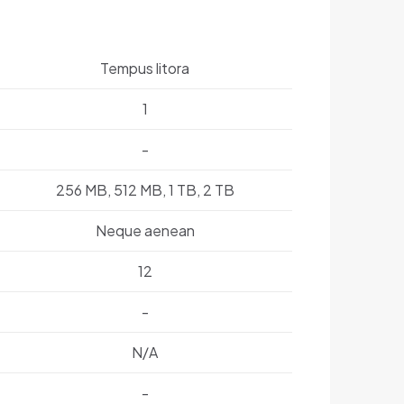
Tempus litora
1
-
256 MB, 512 MB, 1 TB, 2 TB
Neque aenean
12
-
N/A
-