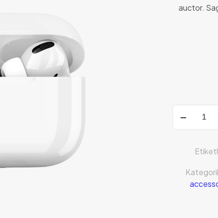
auctor. Sag
BeEarphone
adet
Etiket
Kategori
accesso