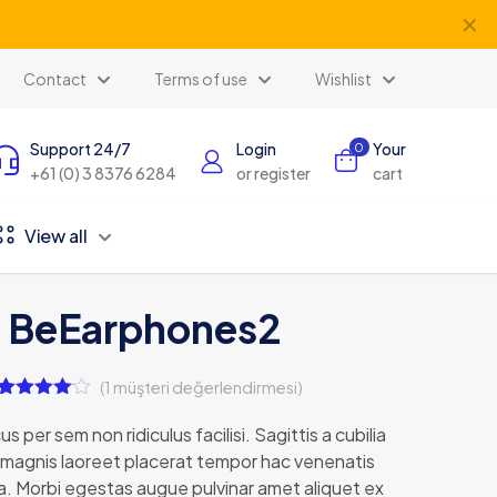
✕
Contact
Terms of use
Wishlist
Support 24/7
Login
Your
0
+61 (0) 3 8376 6284
or register
cart
View all
BeEarphones2
(
1
müşteri değerlendirmesi)
1
müşteri
puanına
us per sem non ridiculus facilisi. Sagittis a cubilia
dayanarak
magnis laoreet placerat tempor hac venenatis
5
üzerinden
rna. Morbi egestas augue pulvinar amet aliquet ex