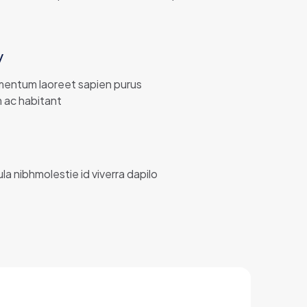
y
imentum laoreet sapien purus
m ac habitant
ula nibhmolestie id viverra dapilo