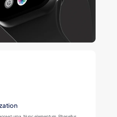
zation
 laoreet urna. Nunc elementum. Phasellus