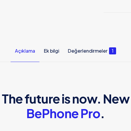
Açıklama
Ek bilgi
Değerlendirmeler
1
The future is now. New
BePhone Pro
.