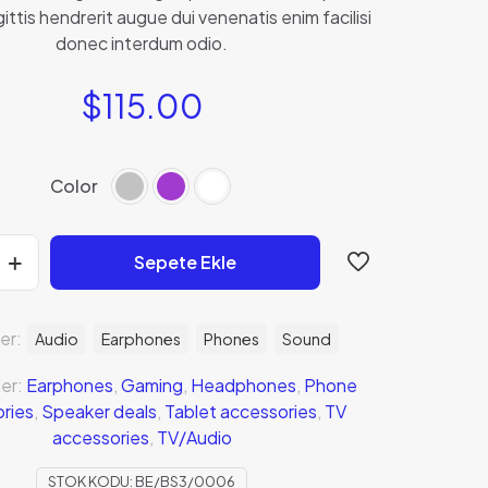
4.00
puan
ittis hendrerit augue dui venenatis enim facilisi
aldı
donec interdum odio.
$
115.00
Color
s2
Sepete Ekle
ler:
Audio
Earphones
Phones
Sound
ler:
Earphones
,
Gaming
,
Headphones
,
Phone
ries
,
Speaker deals
,
Tablet accessories
,
TV
accessories
,
TV/Audio
STOK KODU:
BE/BS3/0006